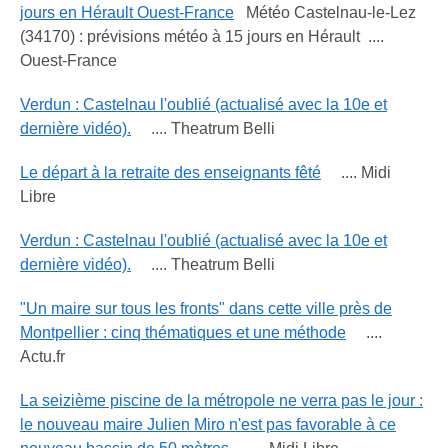
jours en Hérault Ouest-France
Météo Castelnau-le-Lez
(34170) : prévisions météo à 15 jours en Hérault ....
Ouest-France
Verdun : Castelnau l'oublié (actualisé avec la 10e et
dernière vidéo).
.... Theatrum Belli
Le départ à la retraite des enseignants fêté
.... Midi
Libre
Verdun : Castelnau l'oublié (actualisé avec la 10e et
dernière vidéo).
.... Theatrum Belli
"Un maire sur tous les fronts" dans cette ville près de
Montpellier : cinq thématiques et une méthode
....
Actu.fr
La seizième piscine de la métropole ne verra pas le jour :
le nouveau maire Julien Miro n'est pas favorable à ce