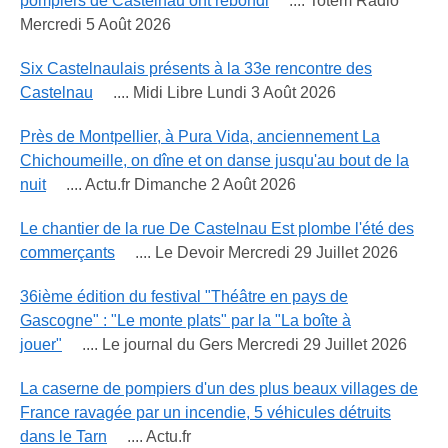
pompiers de Castelnau ont rebondi
.... Totem Radio
Mercredi 5 Août 2026
Six Castelnaulais présents à la 33e rencontre des
Castelnau
.... Midi Libre Lundi 3 Août 2026
Près de Montpellier, à Pura Vida, anciennement La
Chichoumeille, on dîne et on danse jusqu'au bout de la
nuit
.... Actu.fr Dimanche 2 Août 2026
Le chantier de la rue De Castelnau Est plombe l'été des
commerçants
.... Le Devoir Mercredi 29 Juillet 2026
36ième édition du festival "Théâtre en pays de
Gascogne" : "Le monte plats" par la "La boîte à
jouer"
.... Le journal du Gers Mercredi 29 Juillet 2026
La caserne de pompiers d'un des plus beaux villages de
France ravagée par un incendie, 5 véhicules détruits
dans le Tarn
.... Actu.fr