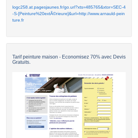
logc258.at.pagesjaunes.fr/go.url?xts=485765&xtor=SEC-4
-S-[Peinture%20extÃ©rieure]&url=http://www.arnauld-pein
ture.fr
Tarif peinture maison - Economisez 70% avec Devis
Gratuits.